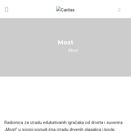
Most
Home
/
Most
Radionica za izradu edukativanih igračaka od drveta i suvenira
„Most“ u svojoj ponudi ima izradu drvenih slagalica i kocki,