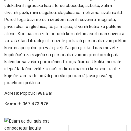
edukativnih igračaka kao što su abecedar, azbuka, zatim
drvenih puzli, mini slagalica, slagalica sa motivima životinja itd.
Pored toga bavimo se i izradom raznih suvenira: magneta,
privezaka, razglednica, šolja, majica, drvenih kutija za poklone i
slično. Kod nas možete poručiti kompletan asortiman suvenira
za vaš štand ili radnju ili možete potražiti personalizovan poklon
kreiran specijalno po vašoj želji. Na primjer, kod nas možete
kupiti čašu za svijeću sa personalizovanom porukom ili pak
kalendar sa vašim porodičnim fotografijama…Ukoliko nemate
ideju šta tačno želite, u našem timu imamo i kreatvne osobe
koje će vam rado pružiti podršku pri osmišljavanju vašeg
posebnog poklona.
Adresa: Popovići 98a Bar
Kontakt: 067 473 976