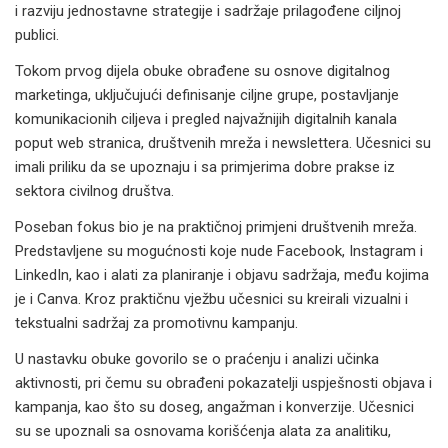
i razviju jednostavne strategije i sadržaje prilagođene ciljnoj
publici.
Tokom prvog dijela obuke obrađene su osnove digitalnog
marketinga, uključujući definisanje ciljne grupe, postavljanje
komunikacionih ciljeva i pregled najvažnijih digitalnih kanala
poput web stranica, društvenih mreža i newslettera. Učesnici su
imali priliku da se upoznaju i sa primjerima dobre prakse iz
sektora civilnog društva.
Poseban fokus bio je na praktičnoj primjeni društvenih mreža.
Predstavljene su mogućnosti koje nude Facebook, Instagram i
LinkedIn, kao i alati za planiranje i objavu sadržaja, među kojima
je i Canva. Kroz praktičnu vježbu učesnici su kreirali vizualni i
tekstualni sadržaj za promotivnu kampanju.
U nastavku obuke govorilo se o praćenju i analizi učinka
aktivnosti, pri čemu su obrađeni pokazatelji uspješnosti objava i
kampanja, kao što su doseg, angažman i konverzije. Učesnici
su se upoznali sa osnovama korišćenja alata za analitiku,