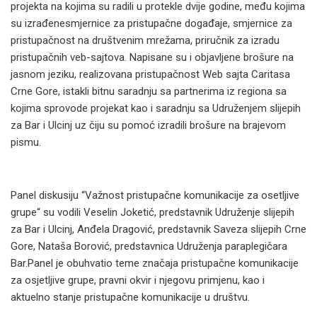
projekta na kojima su radili u protekle dvije godine, među kojima
su izrađenesmjernice za pristupačne događaje, smjernice za
pristupačnost na društvenim mrežama, priručnik za izradu
pristupačnih veb-sajtova. Napisane su i objavljene brošure na
jasnom jeziku, realizovana pristupačnost Web sajta Caritasa
Crne Gore, istakli bitnu saradnju sa partnerima iz regiona sa
kojima sprovode projekat kao i saradnju sa Udruženjem slijepih
za Bar i Ulcinj uz čiju su pomoć izradili brošure na brajevom
pismu.
Panel diskusiju “Važnost pristupačne komunikacije za osetljive
grupe“ su vodili Veselin Joketić, predstavnik Udruženje slijepih
za Bar i Ulcinj, Anđela Dragović, predstavnik Saveza slijepih Crne
Gore, Nataša Borović, predstavnica Udruženja paraplegičara
Bar.Panel je obuhvatio teme značaja pristupačne komunikacije
za osjetljive grupe, pravni okvir i njegovu primjenu, kao i
aktuelno stanje pristupačne komunikacije u društvu.