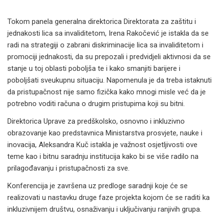
Tokom panela generalna direktorica Direktorata za zaštitu i
jednakosti lica sa invaliditetom, Irena Rakočević je istakla da se
radi na strategiji o zabrani diskriminacije lica sa invaliditetom i
promociji jednakosti, da su prepozali i predvidjeli aktivnosi da se
stanje u toj oblasti poboljša te i kako smanjiti barijere i
poboljšati sveukupnu situaciju. Napomenula je da treba istaknuti
da pristupačnost nije samo fizička kako mnogi misle već da je
potrebno voditi računa o drugim pristupima koji su bitni.
Direktorica Uprave za predškolsko, osnovno i inkluzivno
obrazovanje kao predstavnica Ministarstva prosvjete, nauke i
inovacija, Aleksandra Kuč istakla je važnost osjetljivosti ove
teme kao i bitnu saradnju institucija kako bi se više radilo na
prilagođavanju i pristupačnosti za sve.
Konferencija je završena uz predloge saradnji koje će se
realizovati u nastavku druge faze projekta kojom će se raditi ka
inkluzivnijem društvu, osnaživanju i uključivanju ranjivih grupa.