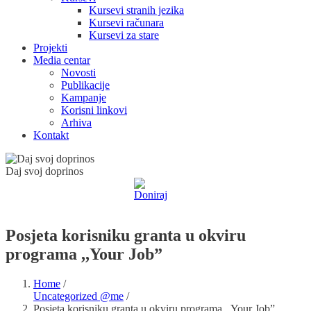
Kursevi stranih jezika
Kursevi računara
Kursevi za stare
Projekti
Media centar
Novosti
Publikacije
Kampanje
Korisni linkovi
Arhiva
Kontakt
Daj svoj doprinos
Posjeta korisniku granta u okviru
programa ,,Your Job”
Home
/
Uncategorized @me
/
Posjeta korisniku granta u okviru programa ,,Your Job”