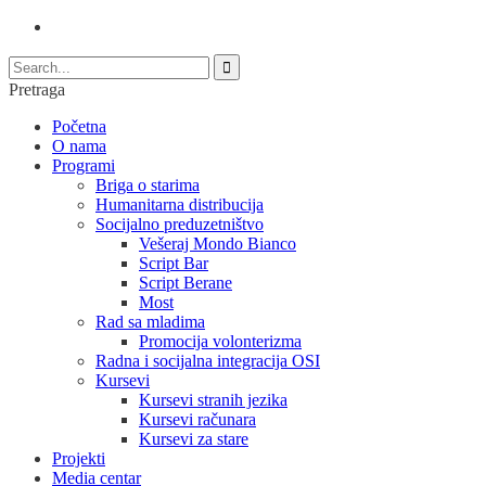
Pretraga
Početna
O nama
Programi
Briga o starima
Humanitarna distribucija
Socijalno preduzetništvo
Vešeraj Mondo Bianco
Script Bar
Script Berane
Most
Rad sa mladima
Promocija volonterizma
Radna i socijalna integracija OSI
Kursevi
Kursevi stranih jezika
Kursevi računara
Kursevi za stare
Projekti
Media centar