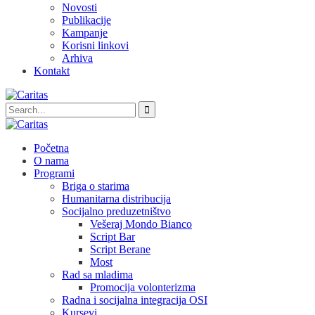
Novosti
Publikacije
Kampanje
Korisni linkovi
Arhiva
Kontakt
Početna
O nama
Programi
Briga o starima
Humanitarna distribucija
Socijalno preduzetništvo
Vešeraj Mondo Bianco
Script Bar
Script Berane
Most
Rad sa mladima
Promocija volonterizma
Radna i socijalna integracija OSI
Kursevi