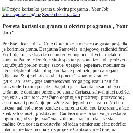
Uncategorized @me
September 25, 2025
Posjeta korisniku granta u okviru programa ,,Your
Job”
Predstavnica Caritasa Crne Gore, tokom mjeseca avgusta, posjetila
je korisnika granta, Dragutina Pantovića, u njegovoj radionici firmI
Fix Lab, koja se bavi laserskim graviranjem na drvetu, metalu i
kamenu.Pantović izrađuje širok spektar personalizovanih proizvoda,
uključujući poklon-kutije, satove, upaljače, pepeljare, mobilijar za
ugostiteljske objekte i druge unikatne predmete, prema željama
klijenata. Svoj rad predstavlja i putem Instagram stranice
@fix_lab_laser , gdje zainteresovani mogu pogledati i naručiti
proizvode.Tokom posjete, Dragutin je istakao da posao bilježi rast,
te da mu je donirana oprema od strane Caritasa, zahvaljujući podršci
projekta „Your Job“, značajno doprinijela proširenju proizvodnog
asortimana i povećanju potražnje za njegovim uslugama. Na licu
mjesta, nalijepljene su oznake na opremu dobijenu kroz grant, a kao
znak zahvalnosti, predstavnici Caritasa uručena su dva priveska sa
logom organizacije, izrađena uz demonstraciju rada laserske
mašine.Ova posjeta predstavlja još jedan primjer uspješne podrške
mladim preduzetnicima kroz projekte Caritasa Crne Gore, uz