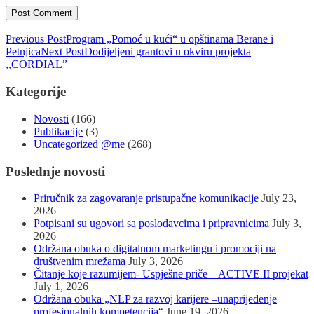
Previous Post
Program „Pomoć u kući“ u opštinama Berane i
Petnjica
Next Post
Dodijeljeni grantovi u okviru projekta
,,CORDIAL”
Kategorije
Novosti
(166)
Publikacije
(3)
Uncategorized @me
(268)
Poslednje novosti
Priručnik za zagovaranje pristupačne komunikacije
July 23,
2026
Potpisani su ugovori sa poslodavcima i pripravnicima
July 3,
2026
Održana obuka o digitalnom marketingu i promociji na
društvenim mrežama
July 3, 2026
Čitanje koje razumijem- Uspješne priče – ACTIVE II projekat
July 1, 2026
Održana obuka „NLP za razvoj karijere –unaprijeđenje
profesionalnih kompetencija“
June 19, 2026