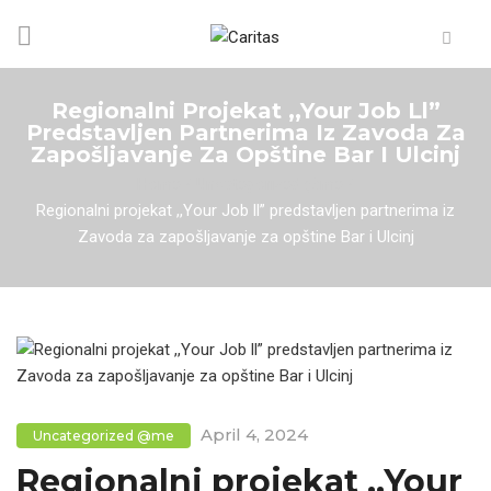
Regionalni Projekat ,,Your Job Ll”
Predstavljen Partnerima Iz Zavoda Za
Zapošljavanje Za Opštine Bar I Ulcinj
Home
/
Uncategorized @me
/
Regionalni projekat ,,Your Job ll” predstavljen partnerima iz
Zavoda za zapošljavanje za opštine Bar i Ulcinj
April 4, 2024
Uncategorized @me
Regionalni projekat ,,Your