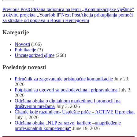
Previous Post
Održana radionica na temu ,,Komunikacijske vještine”
u okviru projekta ,,YourJob ll”
Next Post
Akcija prikupljanja pomoći
za stradale od poplava u Bosni i Hercegovini
Kategorije
Novosti
(166)
Publikacije
(3)
Uncategorized @me
(268)
Poslednje novosti
Priručnik za zagovaranje pristupačne komunikacije
July 23,
2026
Potpisani su ugovori sa poslodavcima i pripravnicima
July 3,
2026
Održana obuka o digitalnom marketingu i promociji na
društvenim mrežama
July 3, 2026
Čitanje koje razumijem- Uspješne priče – ACTIVE II projekat
July 1, 2026
Održana obuka „NLP za razvoj karijere –unaprijeđenje
profesionalnih kompetencija“
June 19, 2026