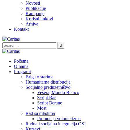
Novosti
Publikacije
Kampanje
Korisni linkovi
Arhiva
Kontakt
Početna
O nama
Programi
Briga o starima
Humanitarna distribucija
Socijalno preduzetništvo
Vešeraj Mondo Bianco
Script Bar
Script Berane
Most
Rad sa mladima
Promocija volonterizma
Radna i socijalna integracija OSI
Kursevi