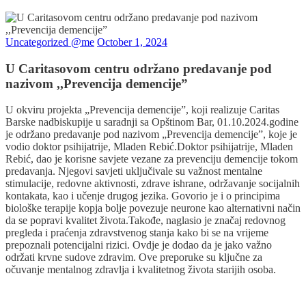
Uncategorized @me
October 1, 2024
U Caritasovom centru održano predavanje pod
nazivom ,,Prevencija demencije”
U okviru projekta „Prevencija demencije”, koji realizuje Caritas
Barske nadbiskupije u saradnji sa Opštinom Bar, 01.10.2024.godine
je održano predavanje pod nazivom „Prevencija demencije”, koje je
vodio doktor psihijatrije, Mladen Rebić.Doktor psihijatrije, Mladen
Rebić, dao je korisne savjete vezane za prevenciju demencije tokom
predavanja. Njegovi savjeti uključivale su važnost mentalne
stimulacije, redovne aktivnosti, zdrave ishrane, održavanje socijalnih
kontakata, kao i učenje drugog jezika. Govorio je i o principima
biološke terapije kopja bolje povezuje neurone kao alternativni način
da se popravi kvalitet života.Takođe, naglasio je značaj redovnog
pregleda i praćenja zdravstvenog stanja kako bi se na vrijeme
prepoznali potencijalni rizici. Ovdje je dodao da je jako važno
održati krvne sudove zdravim. Ove preporuke su ključne za
očuvanje mentalnog zdravlja i kvalitetnog života starijih osoba.