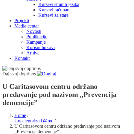
Kursevi stranih jezika
Kursevi računara
Kursevi za stare
Projekti
Media centar
Novosti
Publikacije
Kampanje
Korisni linkovi
Arhiva
Kontakt
Daj svoj doprinos
U Caritasovom centru održano
predavanje pod nazivom ,,Prevencija
demencije”
Home
/
Uncategorized @me
/
U Caritasovom centru održano predavanje pod nazivom
,,Prevencija demencije”