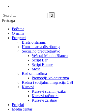
Pretraga
Početna
O nama
Programi
Briga o starima
Humanitarna distribucija
Socijalno preduzetništvo
Vešeraj Mondo Bianco
Script Bar
Script Berane
Most
Rad sa mladima
Promocija volonterizma
Radna i socijalna integracija OSI
Kursevi
Kursevi stranih jezika
Kursevi računara
Kursevi za stare
Projekti
Media centar