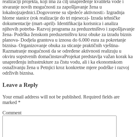
realizaciji projekta, koji ima za cilj unapređenje kvaliteta vode i
stvaranje novih mogućnosti za zapošljavanje žena u
lokalnojzajednici.Dogovorene su sljedeće aktivnosti:- Izgradnja
hlorne stanice (rok realizacije do tri mjeseca)- Izrada tehničke
dokumentacije (mart–april)- Identifikacija korisnica i analiza
njihovih potreba- Razvoj programa za preduzetništvo i zapošljavanje
žena- Podrška ženskom preduzetništvu kroz obuke za izradu biznis
planova- Dodjela grantova u iznosu do 6.000 eura za pokretanje
biznisa- Organizovanje obuka za sticanje praktičnih vještina-
Razmatranje mogućnosti da se određene aktivnosti realizuju u
okviru sopstvenih domaćinstavaProjekat predstavlja važan korak ka
unapređenju infrastrukture za čistu vodu, ali i ka ekonomskom
osnaživanju žena u Petnjici kroz konkretne mjere podrške i razvoj
održivih biznisa.
Leave a Reply
Your email address will not be published.
Required fields are
marked
*
Comment