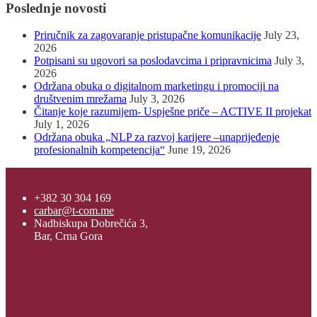
Poslednje novosti
Priručnik za zagovaranje pristupačne komunikacije
July 23,
2026
Potpisani su ugovori sa poslodavcima i pripravnicima
July 3,
2026
Održana obuka o digitalnom marketingu i promociji na
društvenim mrežama
July 3, 2026
Čitanje koje razumijem- Uspješne priče – ACTIVE II projekat
July 1, 2026
Održana obuka „NLP za razvoj karijere –unaprijeđenje
profesionalnih kompetencija“
June 19, 2026
+382 30 304 169
carbar@t-com.me
Nadbiskupa Dobrečića 3,
Bar, Crna Gora