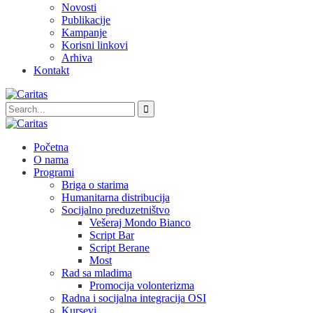
Novosti
Publikacije
Kampanje
Korisni linkovi
Arhiva
Kontakt
Početna
O nama
Programi
Briga o starima
Humanitarna distribucija
Socijalno preduzetništvo
Vešeraj Mondo Bianco
Script Bar
Script Berane
Most
Rad sa mladima
Promocija volonterizma
Radna i socijalna integracija OSI
Kursevi