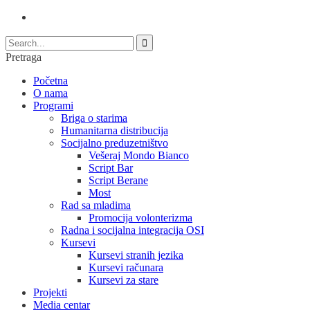
Pretraga
Početna
O nama
Programi
Briga o starima
Humanitarna distribucija
Socijalno preduzetništvo
Vešeraj Mondo Bianco
Script Bar
Script Berane
Most
Rad sa mladima
Promocija volonterizma
Radna i socijalna integracija OSI
Kursevi
Kursevi stranih jezika
Kursevi računara
Kursevi za stare
Projekti
Media centar