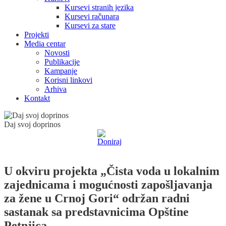
Kursevi stranih jezika
Kursevi računara
Kursevi za stare
Projekti
Media centar
Novosti
Publikacije
Kampanje
Korisni linkovi
Arhiva
Kontakt
Daj svoj doprinos
U okviru projekta „Čista voda u lokalnim
zajednicama i mogućnosti zapošljavanja
za žene u Crnoj Gori“ održan radni
sastanak sa predstavnicima Opštine
Petnjica