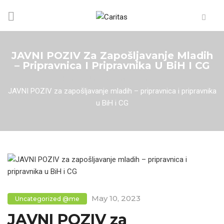
JAVNI POZIV Za Zapošljavanje Mladih
– Pripravnica I Pripravnika U BiH I CG
Home
/
Uncategorized @me
/
JAVNI POZIV za zapošljavanje mladih – pripravnica i pripravnika
u BiH i CG
May 10, 2023
Uncategorized @me
JAVNI POZIV za