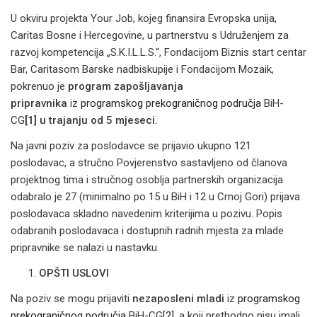
U okviru projekta Your Job, kojeg finansira Evropska unija,
Caritas Bosne i Hercegovine, u partnerstvu s Udruženjem za
razvoj kompetencija „S.K.I.L.L.S.“, Fondacijom Biznis start centar
Bar, Caritasom Barske nadbiskupije i Fondacijom Mozaik,
pokrenuo je
program zapošljavanja
pripravnika
iz
programskog prekograničnog područja
BiH-
CG
[1]
u trajanju od 5 mjeseci.
Na javni poziv za poslodavce se prijavio ukupno 121
poslodavac, a stručno Povjerenstvo sastavljeno od članova
projektnog tima i stručnog osoblja partnerskih organizacija
odabralo je 27 (minimalno po 15 u BiH i 12 u Crnoj Gori) prijava
poslodavaca skladno navedenim kriterijima u pozivu. Popis
odabranih poslodavaca i dostupnih radnih mjesta za mlade
pripravnike se nalazi u nastavku.
OPŠTI USLOVI
Na poziv se mogu prijaviti
nezaposleni mladi
iz
programskog
prekograničnog područja
BiH-CG
[2]
, a koji prethodno nisu imali