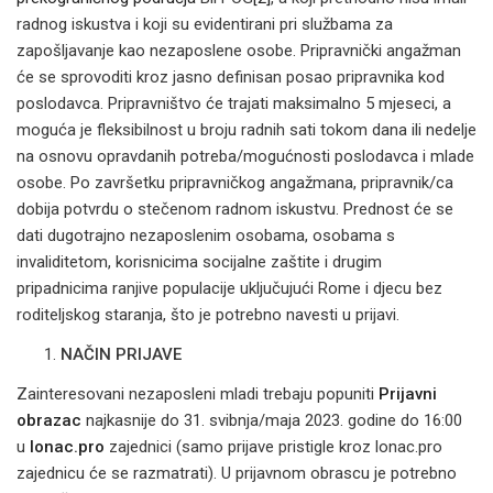
radnog iskustva i koji su evidentirani pri službama za
zapošljavanje kao nezaposlene osobe. Pripravnički angažman
će se sprovoditi kroz jasno definisan posao pripravnika kod
poslodavca. Pripravništvo će trajati maksimalno 5 mjeseci, a
moguća je fleksibilnost u broju radnih sati tokom dana ili nedelje
na osnovu opravdanih potreba/mogućnosti poslodavca i mlade
osobe. Po završetku pripravničkog angažmana, pripravnik/ca
dobija potvrdu o stečenom radnom iskustvu. Prednost će se
dati dugotrajno nezaposlenim osobama, osobama s
invaliditetom, korisnicima socijalne zaštite i drugim
pripadnicima ranjive populacije uključujući Rome i djecu bez
roditeljskog staranja, što je potrebno navesti u prijavi.
NAČIN PRIJAVE
Zainteresovani nezaposleni mladi trebaju popuniti
Prijavni
obrazac
najkasnije do 31. svibnja/maja 2023. godine do 16:00
u
lonac.pro
zajednici (samo prijave pristigle kroz lonac.pro
zajednicu će se razmatrati). U prijavnom obrascu je potrebno