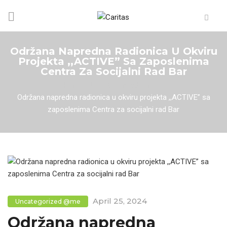
Održana Napredna Radionica U Okviru
Projekta ,,ACTIVE” Sa Zaposlenima
Centra Za Socijalni Rad Bar
Home
/
Uncategorized @me
/
Održana napredna radionica u okviru projekta ,,ACTIVE” sa
zaposlenima Centra za socijalni rad Bar
April 25, 2024
Uncategorized @me
Održana napredna