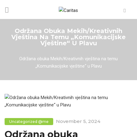
Održana Obuka Mekih/Kreativnih
Vještina Na Temu „Komunikacijske
Vještine“ U Plavu
Home
/
Uncategorized @me
/
Održana obuka Mekih/Kreativnih vještina na temu
„Komunikacijske vještine“ u Plavu
November 5, 2024
Uncategorized @me
Održana obuka