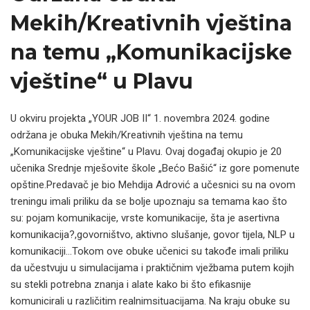
Mekih/Kreativnih vještina
na temu „Komunikacijske
vještine“ u Plavu
U okviru projekta „YOUR JOB II“ 1. novembra 2024. godine
održana je obuka Mekih/Kreativnih vještina na temu
„Komunikacijske vještine“ u Plavu. Ovaj događaj okupio je 20
učenika Srednje mješovite škole „Bećo Bašić“ iz gore pomenute
opštine.Predavač je bio Mehdija Adrović a učesnici su na ovom
treningu imali priliku da se bolje upoznaju sa temama kao što
su: pojam komunikacije, vrste komunikacije, šta je asertivna
komunikacija?,govorništvo, aktivno slušanje, govor tijela, NLP u
komunikaciji…Tokom ove obuke učenici su takođe imali priliku
da učestvuju u simulacijama i praktičnim vježbama putem kojih
su stekli potrebna znanja i alate kako bi što efikasnije
komunicirali u različitim realnimsituacijama. Na kraju obuke su