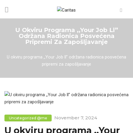
U Okviru Programa ,,Your Job Ll”
Održana Radionica Posvećena
Pripremi Za Zapošljavanje
Home
/
Uncategorized @me
/
U okviru programa ,,Your Job ll” održana radionica posvećena
pripremi za zapošljavanje
November 7, 2024
Uncategorized @me
U okviru programa ,,Your