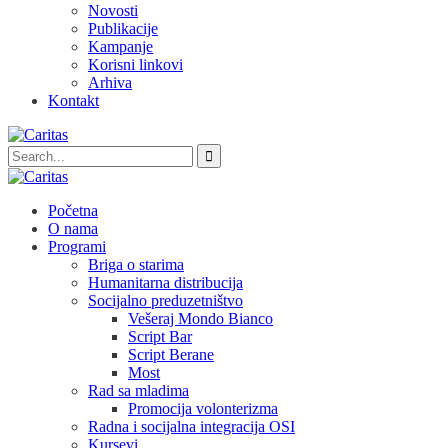
Novosti
Publikacije
Kampanje
Korisni linkovi
Arhiva
Kontakt
Početna
O nama
Programi
Briga o starima
Humanitarna distribucija
Socijalno preduzetništvo
Vešeraj Mondo Bianco
Script Bar
Script Berane
Most
Rad sa mladima
Promocija volonterizma
Radna i socijalna integracija OSI
Kursevi