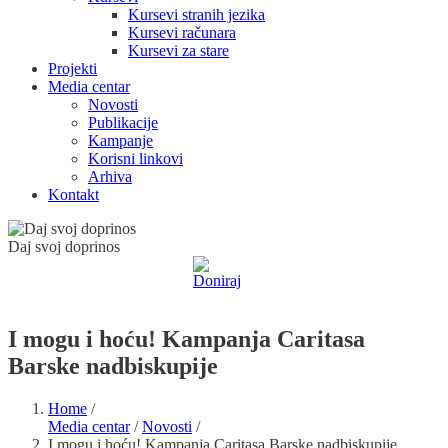
Kursevi stranih jezika
Kursevi računara
Kursevi za stare
Projekti
Media centar
Novosti
Publikacije
Kampanje
Korisni linkovi
Arhiva
Kontakt
Daj svoj doprinos
I mogu i hoću! Kampanja Caritasa
Barske nadbiskupije
Home
/
Media centar
/
Novosti
/
I mogu i hoću! Kampanja Caritasa Barske nadbiskupije