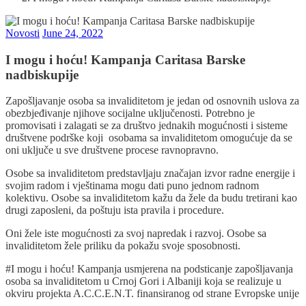
Novosti
June 24, 2022
I mogu i hoću! Kampanja Caritasa Barske
nadbiskupije
Zapošljavanje osoba sa invaliditetom je jedan od osnovnih uslova za
obezbjeđivanje njihove socijalne uključenosti. Potrebno je
promovisati i zalagati se za društvo jednakih mogućnosti i sisteme
društvene podrške koji osobama sa invaliditetom omogućuje da se
oni uključe u sve društvene procese ravnopravno.
Osobe sa invaliditetom predstavljaju značajan izvor radne energije i
svojim radom i vještinama mogu dati puno jednom radnom
kolektivu. Osobe sa invaliditetom kažu da žele da budu tretirani kao
drugi zaposleni, da poštuju ista pravila i procedure.
Oni žele iste mogućnosti za svoj napredak i razvoj. Osobe sa
invaliditetom žele priliku da pokažu svoje sposobnosti.
#I mogu i hoću! Kampanja usmjerena na podsticanje zapošljavanja
osoba sa invaliditetom u Crnoj Gori i Albaniji koja se realizuje u
okviru projekta A.C.C.E.N.T. finansiranog od strane Evropske unije