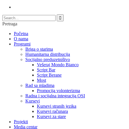
Pretraga
Početna
O nama
Programi
Briga o starima
Humanitarna distribucija
Socijalno preduzetništvo
Vešeraj Mondo Bianco
Script Bar
Script Berane
Most
Rad sa mladima
Promocija volonterizma
Radna i socijalna integracija OSI
Kursevi
Kursevi stranih jezika
Kursevi računara
Kursevi za stare
Projekti
Media centar