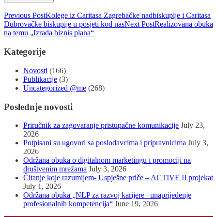
Previous Post
Kolege iz Caritasa Zagrebačke nadbiskupije i Caritasa
Dubrovačke biskupije u posjeti kod nas
Next Post
Realizovana obuka
na temu „Izrada biznis plana“
Kategorije
Novosti
(166)
Publikacije
(3)
Uncategorized @me
(268)
Poslednje novosti
Priručnik za zagovaranje pristupačne komunikacije
July 23,
2026
Potpisani su ugovori sa poslodavcima i pripravnicima
July 3,
2026
Održana obuka o digitalnom marketingu i promociji na
društvenim mrežama
July 3, 2026
Čitanje koje razumijem- Uspješne priče – ACTIVE II projekat
July 1, 2026
Održana obuka „NLP za razvoj karijere –unaprijeđenje
profesionalnih kompetencija“
June 19, 2026