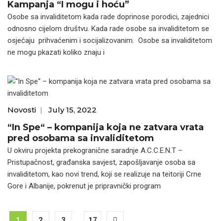
Kampanja “I mogu i hoću”
Osobe sa invaliditetom kada rade doprinose porodici, zajednici
odnosno cijelom društvu. Kada rade osobe sa invaliditetom se
osjećaju prihvaćenim i socijalizovanim. Osobe sa invaliditetom
ne mogu pkazati koliko znaju i
Novosti
|
July 15, 2022
“In Spe“ – kompanija koja ne zatvara vrata
pred osobama sa invaliditetom
U okviru projekta prekogranične saradnje A.C.C.E.N.T –
Pristupačnost, građanska savjest, zapošljavanje osoba sa
invaliditetom, kao novi trend, koji se realizuje na teitoriji Crne
Gore i Albanije, pokrenut je pripravnički program
1
2
3
...
17