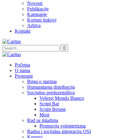
Novosti
Publikacije
Kampanje
Korisni linkovi
Arhiva
Kontakt
Početna
O nama
Programi
Briga o starima
Humanitarna distribucija
Socijalno preduzetništvo
Vešeraj Mondo Bianco
Script Bar
Script Berane
Most
Rad sa mladima
Promocija volonterizma
Radna i socijalna integracija OSI
Kursevi