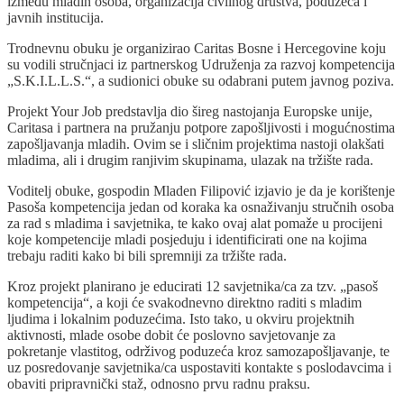
između mladih osoba, organizacija civilnog društva, poduzeća i
javnih institucija.
Trodnevnu obuku je organizirao Caritas Bosne i Hercegovine koju
su vodili stručnjaci iz partnerskog Udruženja za razvoj kompetencija
„S.K.I.L.L.S.“, a sudionici obuke su odabrani putem javnog poziva.
Projekt Your Job predstavlja dio šireg nastojanja Europske unije,
Caritasa i partnera na pružanju potpore zapošljivosti i mogućnostima
zapošljavanja mladih. Ovim se i sličnim projektima nastoji olakšati
mladima, ali i drugim ranjivim skupinama, ulazak na tržište rada.
Voditelj obuke, gospodin Mladen Filipović izjavio je da je korištenje
Pasoša kompetencija jedan od koraka ka osnaživanju stručnih osoba
za rad s mladima i savjetnika, te kako ovaj alat pomaže u procijeni
koje kompetencije mladi posjeduju i identificirati one na kojima
trebaju raditi kako bi bili spremniji za tržište rada.
Kroz projekt planirano je educirati 12 savjetnika/ca za tzv. „pasoš
kompetencija“, a koji će svakodnevno direktno raditi s mladim
ljudima i lokalnim poduzećima. Isto tako, u okviru projektnih
aktivnosti, mlade osobe dobit će poslovno savjetovanje za
pokretanje vlastitog, održivog poduzeća kroz samozapošljavanje, te
uz posredovanje savjetnika/ca uspostaviti kontakte s poslodavcima i
obaviti pripravnički staž, odnosno prvu radnu praksu.