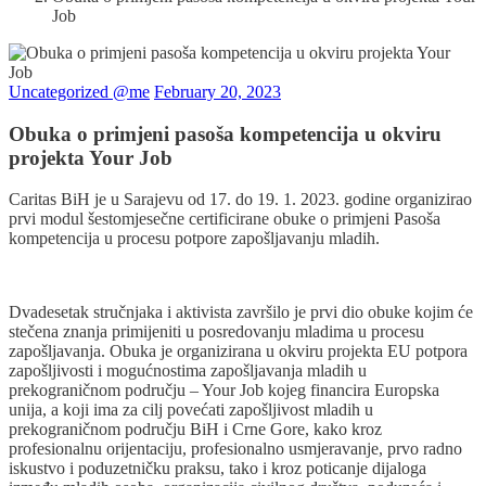
Job
Uncategorized @me
February 20, 2023
Obuka o primjeni pasoša kompetencija u okviru
projekta Your Job
Caritas BiH je u Sarajevu od 17. do 19. 1. 2023. godine organizirao
prvi modul šestomjesečne certificirane obuke o primjeni Pasoša
kompetencija u procesu potpore zapošljavanju mladih.
Dvadesetak stručnjaka i aktivista završilo je prvi dio obuke kojim će
stečena znanja primijeniti u posredovanju mladima u procesu
zapošljavanja. Obuka je organizirana u okviru projekta EU potpora
zapošljivosti i mogućnostima zapošljavanja mladih u
prekograničnom području – Your Job kojeg financira Europska
unija, a koji ima za cilj povećati zapošljivost mladih u
prekograničnom području BiH i Crne Gore, kako kroz
profesionalnu orijentaciju, profesionalno usmjeravanje, prvo radno
iskustvo i poduzetničku praksu, tako i kroz poticanje dijaloga