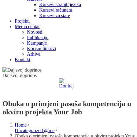
Kursevi stranih jezika
Kursevi računara
Kursevi za stare
Projekti
Media centar
Novosti
Publikacije
Kampanje
Korisni linkovi
Arhiva
Kontakt
Daj svoj doprinos
Obuka o primjeni pasoša kompetencija u
okviru projekta Your Job
Home
/
Uncategorized @me
/
Obuka o primjeni pasoša kompetencija u okviru projekta Your