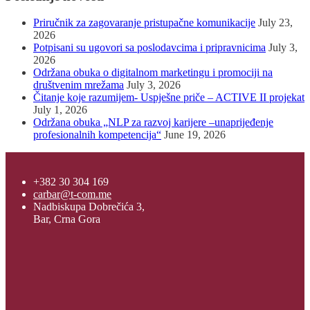
Priručnik za zagovaranje pristupačne komunikacije
July 23,
2026
Potpisani su ugovori sa poslodavcima i pripravnicima
July 3,
2026
Održana obuka o digitalnom marketingu i promociji na
društvenim mrežama
July 3, 2026
Čitanje koje razumijem- Uspješne priče – ACTIVE II projekat
July 1, 2026
Održana obuka „NLP za razvoj karijere –unaprijeđenje
profesionalnih kompetencija“
June 19, 2026
+382 30 304 169
carbar@t-com.me
Nadbiskupa Dobrečića 3,
Bar, Crna Gora