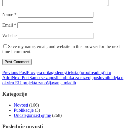
Name
*
Email
*
Website
Save my name, email, and website in this browser for the next
time I comment.
Previous Post
Provjera prilagođenog teksta (proofreading) i u
Adrii
Next Post
Samo se zaposli – obuka za razvoj poslovnih ideja u
okviru EU projekta zapošljavanja mladih
Kategorije
Novosti
(166)
Publikacije
(3)
Uncategorized @me
(268)
Poslednje novosti