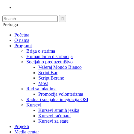
Pretraga
Početna
O nama
Programi
Briga o starima
Humanitarna distribucija
Socijalno preduzetništvo
Vešeraj Mondo Bianco
Script Bar
Script Berane
Most
Rad sa mladima
Promocija volonterizma
Radna i socijalna integracija OSI
Kursevi
Kursevi stranih jezika
Kursevi računara
Kursevi za stare
Projekti
Media centar