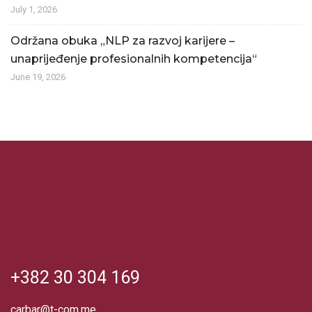
July 1, 2026
Održana obuka „NLP za razvoj karijere –
unaprijeđenje profesionalnih kompetencija“
June 19, 2026
+382 30 304 169
carbar@t-com.me