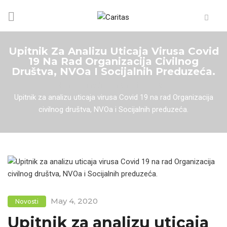
Upitnik Za Analizu Uticaja Virusa Covid
19 Na Rad Organizacija Civilnog
Društva, NVOa I Socijalnih Preduzeća.
Home
/
Media centar
/
Novosti
/
Upitnik za analizu uticaja virusa Covid 19 na rad Organizacija
civilnog društva, NVOa i Socijalnih preduzeća.
May 4, 2020
Novosti
Upitnik za analizu uticaja