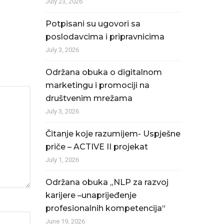
July 23, 2026
Potpisani su ugovori sa
poslodavcima i pripravnicima
July 3, 2026
Održana obuka o digitalnom
marketingu i promociji na
društvenim mrežama
July 3, 2026
Čitanje koje razumijem- Uspješne
priče – ACTIVE II projekat
July 1, 2026
Održana obuka „NLP za razvoj
karijere –unaprijeđenje
profesionalnih kompetencija“
June 19, 2026