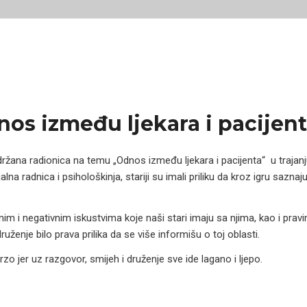
os između ljekara i pacijent
žana radionica na temu „Odnos između ljekara i pacijenta“ u trajan
na radnica i psihološkinja, stariji su imali priliku da kroz igru saznaj
nim i negativnim iskustvima koje naši stari imaju sa njima, kao i prav
uženje bilo prava prilika da se više informišu o toj oblasti.
o jer uz razgovor, smijeh i druženje sve ide lagano i ljepo.