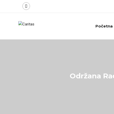
Početna
Održana Rad
Home
/