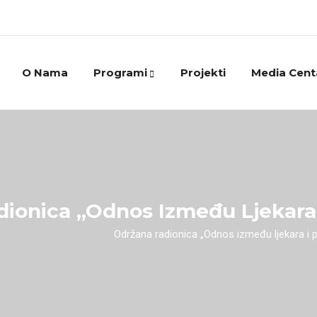
O Nama
Programi
Projekti
Media Cent
ionica „Odnos Između Ljekara 
Media centar
/
Novosti
/
Održana radionica „Odnos između ljekara i p