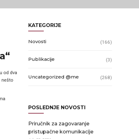
KATEGORIJE
Novosti
(166)
a“
Publikacije
(3)
ju od dva
Uncategorized @me
(268)
u nešto
ima
POSLEDNJE NOVOSTI
Priručnik za zagovaranje
pristupačne komunikacije