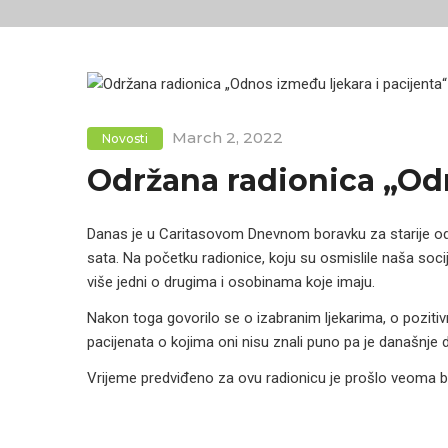
March 2, 2022
Novosti
Održana radionica „Odn
Danas je u Caritasovom Dnevnom boravku za starije odr
sata. Na početku radionice, koju su osmislile naša socijal
više jedni o drugima i osobinama koje imaju.
Nakon toga govorilo se o izabranim ljekarima, o pozitiv
pacijenata o kojima oni nisu znali puno pa je današnje dr
Vrijeme predviđeno za ovu radionicu je prošlo veoma brz